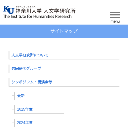
人文学研究所について
共同研究グループ
サイトマップ
シンポジウム・講演会等
最新
2025年度
2024年度
2023年度
2022年度
2021年度
2020年度
2019年度
2018年度
2017年度
2016年度
2015年度
出版物一覧
出版物一覧
叢書
叢書No.51～
叢書No.41～50
叢書No.31～40
叢書No.21～30
叢書No.11～20
叢書No.1～10
所報
所報No.71～
所報No.61～70
所報No.51～60
所報No.41～50
所報No.31～40
所報No.1～30
人文学研究所について
ニューズレター
最新
2024年度
2023年度
2022年度
共同研究グループ
人文学会HP
シンポジウム・講演会等
最新
2025年度
2024年度