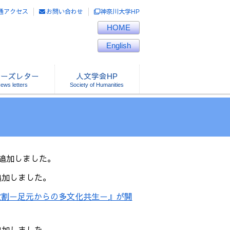
通アクセス
お問い合わせ
神奈川大学HP
HOME
English
ューズレター
人文学会HP
を追加しました。
を追加しました。
役割－足元からの多文化共生－』が開