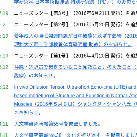
学研究科 日本学術振興会 特別研究員（PD））のお知ら
7.19
ニューズレター【第3号】（2016年6月21日 発行）を
6.21
ニューズレター【第2号】（2016年5月20日 発行）を
5.19
若年成人の睡眠関連問題が日中機能に及ぼす影響（2016
理科大学理工学部教養体育研究室 助教）のお知らせ。
5.19
ニューズレター【第1号】（2016年4月20日 発行）を
5.12
沖縄・辺野古で起きていること見たこと、考えたこと（20
説家）のお知らせ。
5.12
In vivo Diffusion Tensor, Ultra-short Echo-time (UTE) a
based modeling of Structure and Function in Normal, At
Muscles（2016年５月６日）シャンタヌ・シャンハ氏（Universit
のお知らせ。
4.11
人文学研究所報第55号を掲載しました。
4.11
人文学研究叢書No.38「文化を折り返す」を掲載しまし