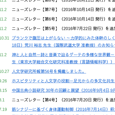
11.2
ニューズレター【第8号】（2016年10月21日 発行）
11.2
ニューズレター【第7号】（2016年10月14日 発行）
11.2
ニューズレター【第6号】（2016年10月14日 発行）
11.2
ニューズレター【第5号】（2016年7月22日 発行）を
10.31
プランクで腹圧は上がらない ～力学的にみた体幹のしくみ
18日）荒川 裕志 先生（国際武道大学 准教授）のお知ら
11.2
神と人と自然－詩と音楽で辿るゲーテの多様な世界観－（20
生（東京大学総合文化研究科准教授（言語情報科学））
10.27
人文学研究所報第56号を掲載しました。
9.26
ホスピタリティと人文学の役割－足元からの多文化共生－（
8.15
中国古典小説研究 30年の回顧と展望（2016年9月4日,
8.1
ニューズレター【第4号】（2016年7月20日 発行）を
7.19
筋シナジーに基づく身体運動制御（2016年7月14日）萩