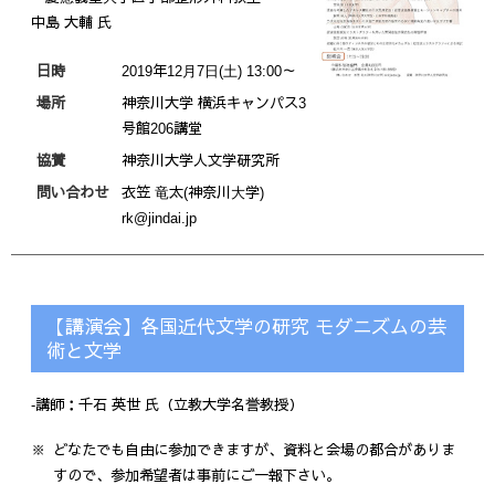
中島 大輔 氏
日時
2019年12⽉7⽇(⼟) 13:00～
場所
神奈川大学 横浜キャンパス3
号館206講堂
協賛
神奈川大学人文学研究所
問い合わせ
衣笠 ⻯太(神奈川⼤学)
rk@jindai.jp
【講演会】各国近代文学の研究 モダニズムの芸
術と文学
‐講師：千石 英世 氏（立教大学名誉教授）
どなたでも自由に参加できますが、資料と会場の都合がありま
すので、参加希望者は事前にご一報下さい。