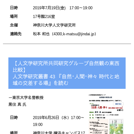
日時
2019年7月19日(金) 17:00～19:00
場所
17号館216室
主催
神奈川大学人文学研究所
連絡先
松本 和也（4300,k-matsu@jindai.jp）
【人文学研究所共同研究グループ自然観の東西
比較】
人文学研究叢書 43 『自然･人間･神々 時代と地
域の交差する場』を読む
－東京大学名誉教授
黒住 真 氏
日時
2019年6月26日（水）17:00～
19:00
場所
神奈川大学 横浜キャンパス17