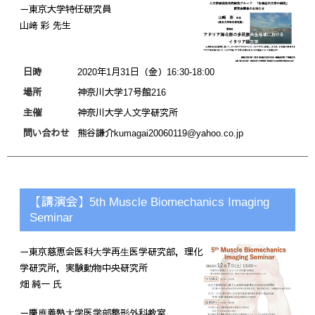
－東京大学特任研究員
山﨑 彩 先生
日時
2020年1月31日（金）16:30-18:00
場所
神奈川大学17号館216
主催
神奈川大学人文学研究所
問い合わせ
熊谷謙介kumagai20060119@yahoo.co.jp
【講演会】5th Muscle Biomechanics Imaging
Seminar
－東京慈恵会医科⼤学再⽣医学研究部，理化
学研究所，実験動物中央研究所
畑 純一 氏
－慶應義塾⼤学医学部整形外科教室