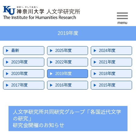
人文学研究所について
共同研究グループ
2019年度
シンポジウム・講演会等
最新
2025年度
2024年度
2023年度
2022年度
2021年度
2020年度
2019年度
2018年度
2017年度
2016年度
2015年度
出版物一覧
最新
2025年度
2024年度
出版物一覧
叢書
叢書No.51～
叢書No.41～50
叢書No.31～40
叢書No.21～30
叢書No.11～20
叢書No.1～10
所報
所報No.71～
所報No.61～70
所報No.51～60
所報No.41～50
所報No.31～40
所報No.1～30
ニューズレター
2023年度
2022年度
2021年度
最新
2024年度
2023年度
2022年度
人文学会HP
2020年度
2019年度
2018年度
2017年度
2016年度
2015年度
人文学研究所共同研究グループ「各国近代文学
の研究」
研究会開催のお知らせ